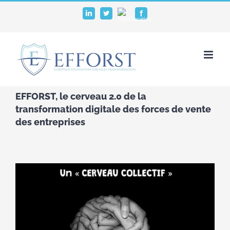
Passer
SalesVocation
LinkedIn
Twitter
Facebook
au
contenu
EFFORST, le cerveau 2.0 de la
transformation digitale des forces de vente
des entreprises
Voir
l'image
agrandie