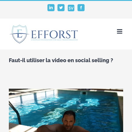
Passer
SalesVocation
LinkedIn
Twitter
Facebook
au
contenu
Faut-il utiliser la video en social selling ?
Voir
l'image
agrandie