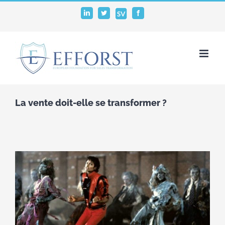
Passer
SalesVocation
LinkedIn
Twitter
Facebook
au
contenu
La vente doit-elle se transformer ?
Voir
l'image
agrandie