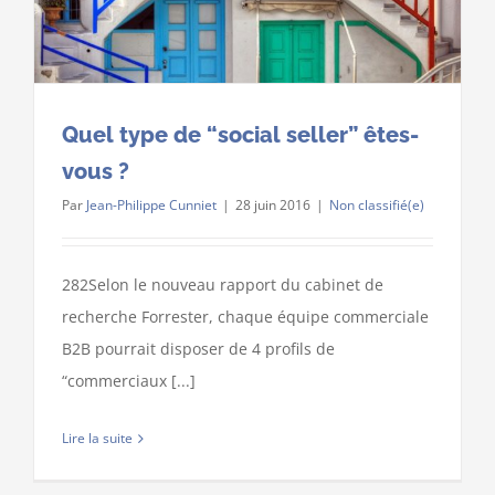
Quel type de “social seller” êtes-
vous ?
Par
Jean-Philippe Cunniet
|
28 juin 2016
|
Non classifié(e)
282Selon le nouveau rapport du cabinet de
recherche Forrester, chaque équipe commerciale
B2B pourrait disposer de 4 profils de
“commerciaux [...]
Copyright 2018-2020 EFFORST | Tous droits réservés |
Mentions
Lire la suite
Légales | Powered by
SmartNomad