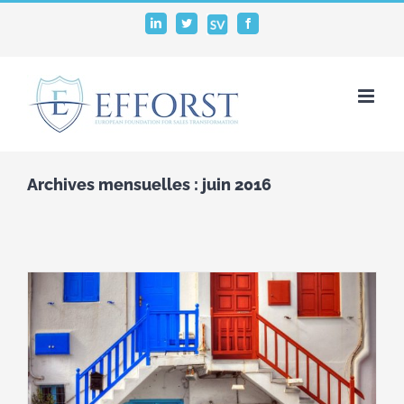
Passer
SalesVocation
LinkedIn
Twitter
Facebook
au
contenu
Archives mensuelles :
juin 2016