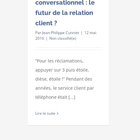
conversationnel : le
futur de la relation
client ?
Par
Jean-Philippe Cunniet
|
12 mai
2016
|
Non classifié(e)
“Pour les réclamations,
appuyer sur 3 puis étoile,
dièse, étoile !” Pendant des
années, le service client par
téléphone était [...]
Lire la suite
Copyright 2018-2020 EFFORST | Tous droits réservés |
Mention