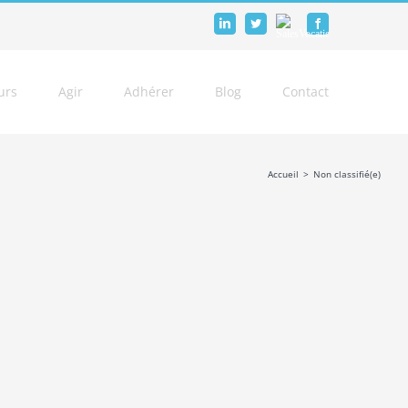
SalesVocation
LinkedIn
Twitter
Facebook
urs
Agir
Adhérer
Blog
Contact
Accueil
>
Non classifié(e)