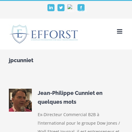
Passer
SalesVocation
LinkedIn
Twitter
Facebook
au
contenu
jpcunniet
Jean-Philippe Cunniet
en
quelques mots
Ex-Directeur Commercial B2B à
l’international pour le groupe Dow Jones /
Wall Street Journal, il est entrepreneur et