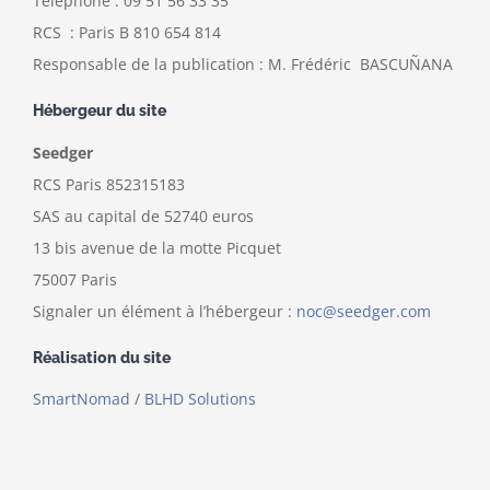
Téléphone : 09 51 56 33 35
RCS : Paris B 810 654 814
Responsable de la publication : M. Frédéric BASCUÑANA
Hébergeur du site
Seedger
RCS Paris 852315183
SAS au capital de 52740 euros
13 bis avenue de la motte Picquet
75007 Paris
Signaler un élément à l’hébergeur :
noc@seedger.com
Réalisation du site
SmartNomad
/
BLHD Solutions
Copyright 2018-2020 EFFORST | Tous droits réservés |
Mentions
Légales | Powered by
SmartNomad
SalesVocation