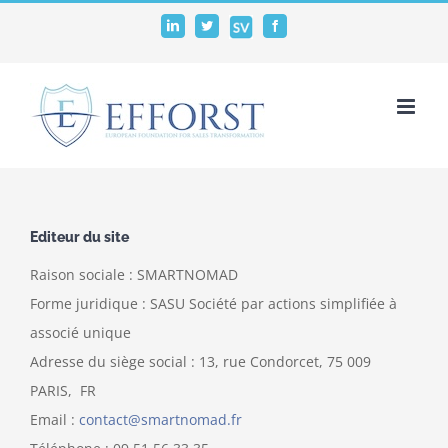
Passer
SalesVocation
LinkedIn
Twitter
Facebook
au
contenu
Editeur du site
Raison sociale : SMARTNOMAD
Forme juridique : SASU Société par actions simplifiée à
associé unique
Adresse du siège social : 13, rue Condorcet, 75 009
PARIS, FR
Email :
contact@smartnomad.fr